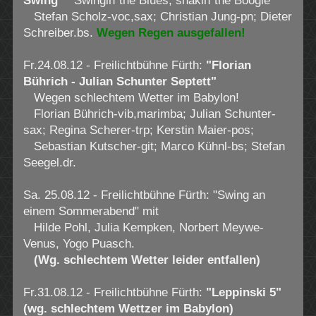
Swing"
Swingin´the Blues, shakin´the Boogie
Stefan Scholz-voc,sax; Christian Jung-pn; Dieter
Schreiber.bs.
Wegen Regen ausgefallen!
Fr.24.08.12 - Freilichtbühne Fürth:
"Florian
Bührich - Julian Schunter Septett"
Wegen schlechtem Wetter im Babylon!
Florian Bührich-vib,marimba; Julian Schunter-
sax; Regina Scherer-trp; Kerstin Maier-pos;
Sebastian Kutscher-git; Marco Kühnl-bs; Stefan
Seegel.dr.
Sa. 25.08.12 - Freilichtbühne Fürth: "Swing an
einem Sommerabend" mit
Hilde Pohl, Julia Kempken, Norbert Meywe-
Venus, Yogo Puasch.
(Wg. schlechtem Wetter leider entfallen)
Fr.31.08.12 - Freilichtbühne Fürth:
"Leppinski 5"
(wg. schlechtem Wettzer im Babylon)