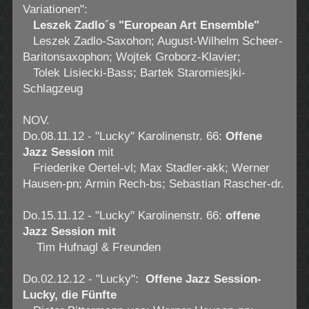
Variationen":
Leszek Zadlo´s "European Art Ensemble"
Leszek Zadlo-Saxohon; August-Wilhelm Scheer-
Baritonsaxophon; Wojtek Groborz-Klavier;
Tolek Lisiecki-Bass; Bartek Staromiesjki-
Schlagzeug
NOV.
Do.08.11.12 - "Lucky" Karolinenstr. 66:
Offene
Jazz Session
mit
Friederike Oertel-vl; Max Stadler-akk; Werner
Hausen-pn; Armin Rech-bs; Sebastian Rascher-dr.
Do.15.11.12 - "Lucky" Karolinenstr. 66:
offene
Jazz Session mit
Tim Hufnagl & Freunden
Do.02.12.12 - "Lucky":
Offene Jazz Session-
Lucky, die Fünfte