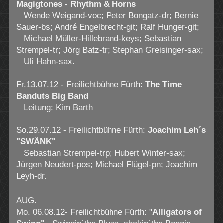
Magigtones - Rhythm & Horns
Wende Weigand-voc; Peter Bongatz-dr; Bernie
Sauer-bs; André Engelbrecht-git; Ralf Hunger-git;
Michael Müller-Hillebrand-keys; Sebastian
Strempel-tr; Jörg Batz-tr; Stephan Greisinger-sax;
Uli Hahn-sax.
Fr.13.07.12 - Freilichtbühne Fürth:
The Time
Banduts Big Band
Leitung: Kim Barth
So.29.07.12 - Freilichtbühne Fürth:
Joachim Leh´s
"SWÄNK"
Sebastian Strempel-trp; Hubert Winter-sax;
Jürgen Neudert-pos; Michael Flügel-pn; Joachim
Leyh-dr.
AUG.
Mo. 06.08.12- Freilichtbühne Fürth: "
Alligators of