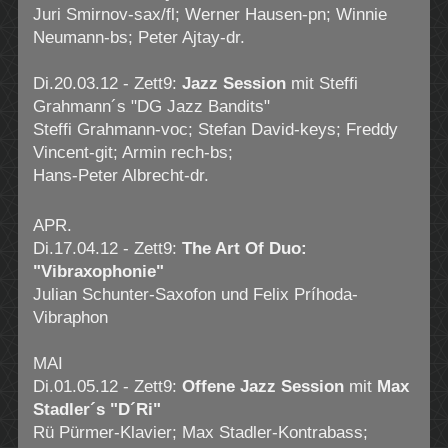
Juri Smirnov-sax/fl; Werner Hausen-pn; Winnie
Neumann-bs; Peter Ajtay-dr.
Di.20.03.12 - Zett9:
Jazz Session
mit Steffi
Grahmann´s "DG Jazz Bandits"
Steffi Grahmann-voc; Stefan David-keys; Freddy
Vincent-git; Armin rech-bs;
Hans-Peter Albrecht-dr.
APR.
Di.17.04.12 - Zett9:
The Art Of Duo:
"Vibraxophonie"
Julian Schunter-Saxofon und Felix Príhoda-
Vibraphon
MAI
Di.01.05.12 - Zett9:
Offene Jazz Session
mit
Max
Stadler´s "D´Ri"
Rü Pürmer-Klavier; Max Stadler-Kontrabass;