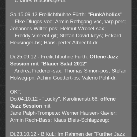
Charles Blackledge-dr.
Sa.15.09.12 Freilichtbühne Fürth:
"FunkAholics"
Elke Dlugos-voc; Armin Rothgang-voc,harp,perc;
Johannes Wllter-pos; Helmut Wrobel-sax;
Freddy Vincent-git; Stefan David-keys; Eckard
Heusinger-bs; Hans-perter Albrecht-dr.
Di.25.09.12 - Freilichtbühne Fürth:
Offene Jazz
Session mit "Blauer Salat 2012"
Andrea Fiederer-sax; Thomas Simon-pos; Stefan
Holweg-pn; Achim Goettert-bs; Valerio Pohl-dr.
OKT.
Do.04.10.12 - "Lucky", Karolinenstr.66:
offene
Jazz Session
mit
Jane Palph-Trompete; Werner Hausen-Klavier;
Armin Rech-Bass; Klaus Bleis-Schlagzeug;
Di.23.10.12 - BiKuL: Im Rahmen der "Fürther Jazz