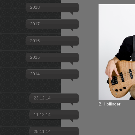
2018
2017
2016
2015
2014
23.12.14
B. Hollinger
11.12.14
25.11.14