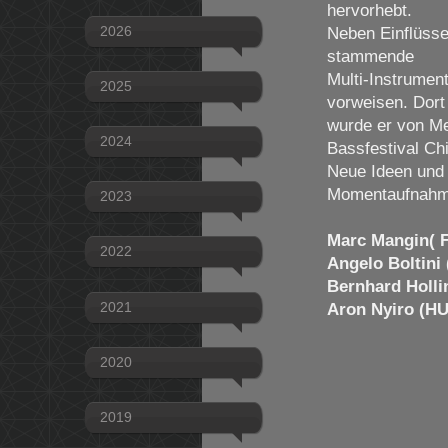
hervorhebt.
2026
Neben Einflüss
stammende
Multi-Instrument
2025
vorweisen. Dort
wurde er von Me
2024
Bassfestival Ch
Neue Ideen und n
Momentaufnah
2023
Marc Mangin( 
2022
Angelo Boltini 
Bernhard Holli
2021
Aron Nyiro (HU
2020
2019