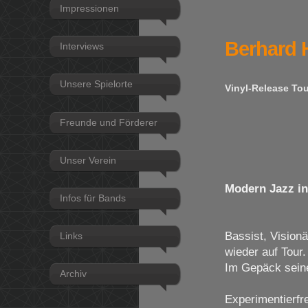
Impressionen
Berhard 
Interviews
Unsere Spielorte
Vinyl-Release To
Freunde und Förderer
Unser Verein
Modern Jazz in
Infos für Bands
Bassist, Vision
Links
wieder auf Tour.
Im Gepäck sein
Archiv
Experimentierfr