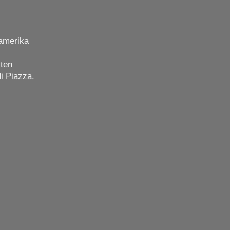
namerika
sten
i Piazza.