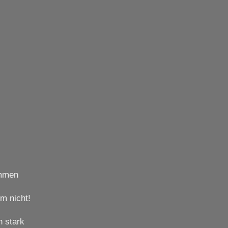
ommen
m nicht!
h stark