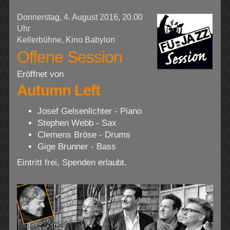
Donnerstag, 4. August 2016, 20.00
Uhr
Kellerbühne, Kino Babylon
Offene Session
Eröffnet von
Autumn Left
Josef Gelsenlichter - Piano
Stephen Webb - Sax
Clemens Bröse - Drums
Gige Brunner - Bass
Eintritt frei, Spenden erlaubt.