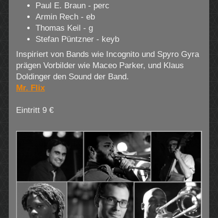
Paul E. Braun - perc
Armin Rech - eb
Thomas Keil - g
Stefan Püntzner - keyb
Inspiriert von Bands wie Incognito und Spyro Gyra
prägen Vorbilder wie Maceo Parker, und Klaus
Doldinger den Sound der Band.
Mr. Flix
Eintritt 9 €