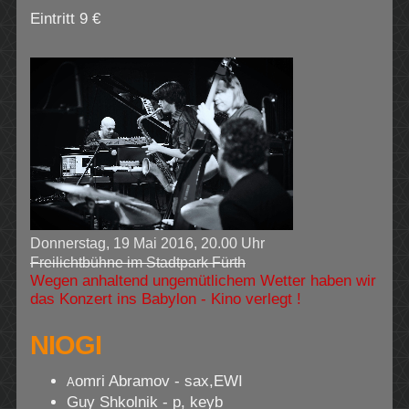
Eintritt 9 €
Donnerstag, 19 Mai 2016, 20.00 Uhr
Freilichtbühne im Stadtpark Fürth
Wegen anhaltend ungemütlichem Wetter haben wir
das Konzert ins Babylon - Kino verlegt !
NIOGI
omri Abramov - sax,EWI
A
Guy Shkolnik - p, keyb