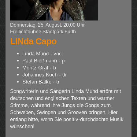
Donnerstag, 25. August, 20.00 Uhr
Freilichtbühne Stadtpark Fürth
LINda Capo
Linda Mund - voc
Paul Bießmann - p
Moritz Graf - b
Johannes Koch - dr
Stefan Balke - tr
Songwriterin und Sängerin Linda Mund ertönt mit
deutschen und englischen Texten und warmer
Stimme, während ihre Jungs die Songs zum
Schweben, Swingen und Grooven bringen. Hier
entlang bitte, wenn Sie positiv-durchdachte Musik
wünschen!