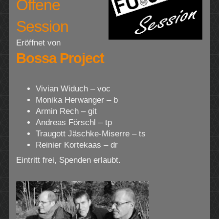
Offene
Session
Eröffnet von
Bossa Project
Vivian Widuch – voc
Monika Herwanger – b
Armin Rech – git
Andreas Förschl – tp
Traugott Jäschke-Miserre – ts
Reinier Kortekaas – dr
Eintritt frei, Spenden erlaubt.