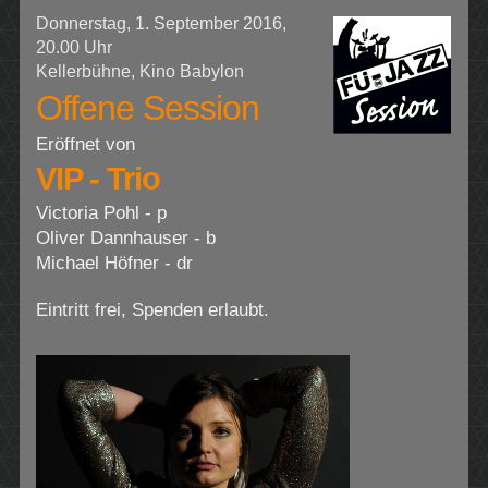
Donnerstag, 1. September 2016,
20.00 Uhr
Kellerbühne, Kino Babylon
Offene Session
Eröffnet von
VIP - Trio
Victoria Pohl - p
Oliver Dannhauser - b
Michael Höfner - dr
Eintritt frei, Spenden erlaubt.