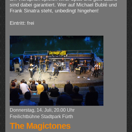
sind dabei garantiert. Wer auf Michael Bublé und
Frank Sinatra steht, unbedingt hingehen!
Eintritt: frei
Donnerstag, 14. Juli, 20.00 Uhr
Freilichtbühne Stadtpark Fürth
The Magictones