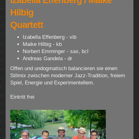
Hilbig
Quartett
Izabella Effenberg - vib
Maike Hilbig - kb
Norbert Emminger - sax, bcl
Andreas Gandela - dr
Offen und undogmatisch balancieren sie einen
Stilmix zwischen moderner Jazz-Tradition, freiem
Spiel, Energie und Experimentellem.
Eintritt frei