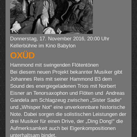
Donnerstag, 17. November 2016, 20:00 Uhr
Kellerbühne im Kino Babylon
OXÜD
Hammond mit swingenden Flötentönen
Bei diesem neuen Projekt bekannter Musiker gibt
Johannes Reis mit seiner Hammond B3 dem
Sound des energiegeladenen Trios mit Norbert
Eisner an Tenorsaxophon und Flöten und Andreas
Gandela am Schlagzeug zwischen „Sister Sadie“
und „Whisper Not“ eine unverkennbare historische
Note. Dabei sorgen die solistischen Leistungen der
drei Musiker für einen Drive, der „Ding Dong!“ die
Aufmerksamkeit auch bei Eigenkompositionen
unterhaltsam bindet.