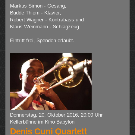
Markus Simon - Gesang,
Budde Thiem - Klavier,
Robert Wagner - Kontrabass und
Klaus Weinmann - Schlagzeug.
Eintritt frei, Spenden erlaubt.
Donnerstag, 20. Oktober 2016, 20:00 Uhr
Kellerbühne im Kino Babylon
Denis Cuni Quartett