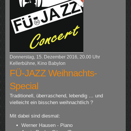
Donnerstag, 15. Dezember 2016, 20.00 Uhr
Kellerbühne, Kino Babylon
FÜ-JAZZ Weihnachts-
Special
Traditionell, überraschend, lebendig … und
vielleicht ein bisschen weihnachtlich ?
Mit dabei sind diesmal:
Werner Hausen - Piano