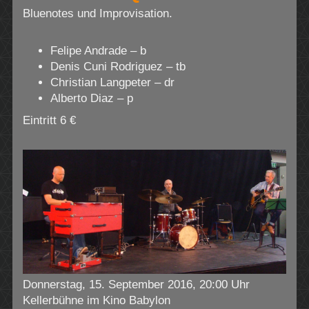
Bluenotes und Improvisation.
Felipe Andrade – b
Denis Cuni Rodriguez – tb
Christian Langpeter – dr
Alberto Diaz – p
Eintritt 6 €
Donnerstag, 15. September 2016, 20:00 Uhr
Kellerbühne im Kino Babylon