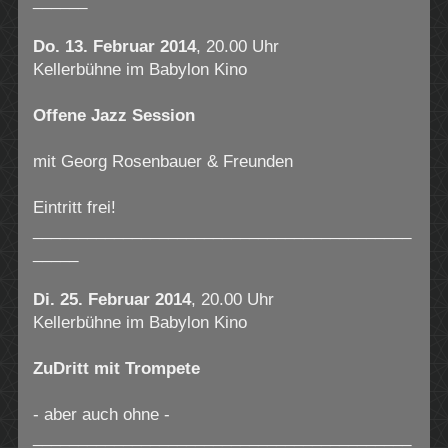
______
Do. 13. Februar 2014
, 20.00 Uhr
Kellerbühne im Babylon Kino
Offene Jazz Session
mit Georg Rosenbauer & Freunden
Eintritt frei!
__________________________________________
_____
Di. 25. Februar 2014
, 20.00 Uhr
Kellerbühne im Babylon Kino
ZuDritt mit Trompete
- aber auch ohne -
__________________________________________