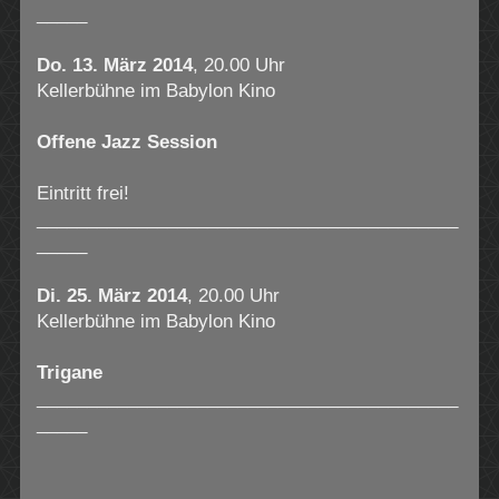
_____
Do. 13. März 2014
, 20.00 Uhr
Kellerbühne im Babylon Kino
Offene Jazz Session
Eintritt frei!
__________________________________________
_____
Di. 25. März 2014
, 20.00 Uhr
Kellerbühne im Babylon Kino
Trigane
__________________________________________
_____